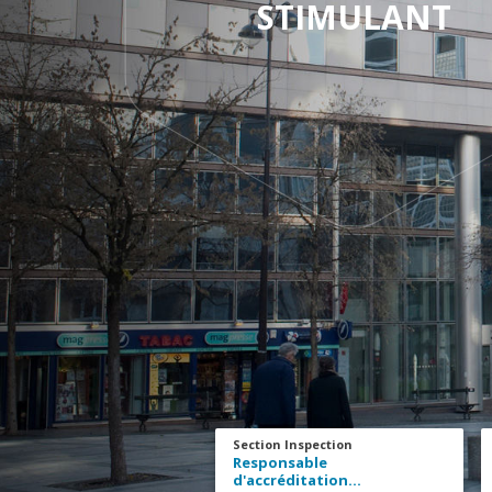
STIMULANT
Section Inspection
Responsable
d'accréditation…