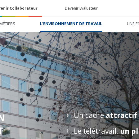
enir Collaborateur
Devenir Evaluateur
MÉTIERS
L'ENVIRONNEMENT DE TRAVAIL
UNE E
Un cadre
attractif
N
T
Le télétravail,
un pl