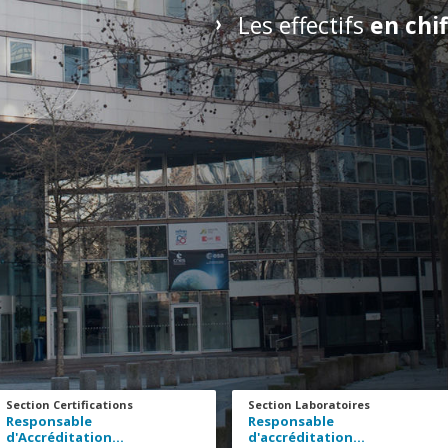
Les effectifs
en chif
Section Certifications
Section Laboratoires
Responsable
Responsable
d'Accréditation…
d'accréditation…